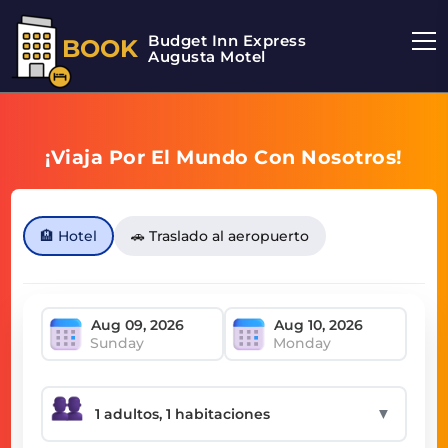
Budget Inn Express
BOOK
Augusta Motel
¡Viaja Por El Mundo Con Nosotros!
🏨 Hotel
🚗 Traslado al aeropuerto
Sunday
Monday
▼